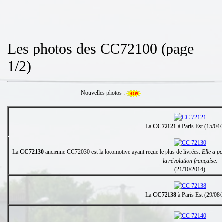
Les photos des CC72100 (page
1/2)
Nouvelles photos :
La
CC72121
à Paris Est (15/04
La
CC72130
ancienne CC72030 est la locomotive ayant reçue le plus de livrées.
Elle a p
la révolution française.
(21/10/2014)
La
CC72138
à Paris Est (29/08