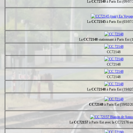
La
CC72140
à Paris Est (09/07
La
CC72145
à Paris Est (03/07
La
CC72148
stationnant à Paris Est 
CC72148
CC72148
CC72148
La
CC72148
à Paris Est (19/02
CC72148
à Paris Est (19/02/2
La
CC72157
à Paris Est avec la CC72176 e