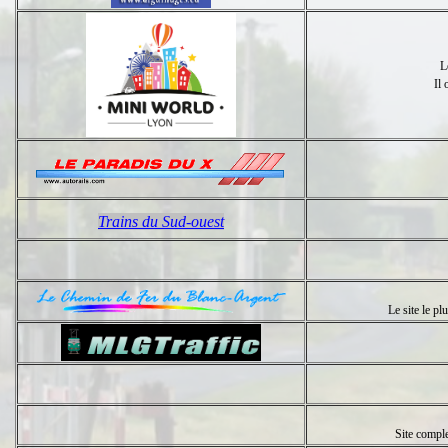
L
Il 
Trains du Sud-ouest
Le site le p
Site comple