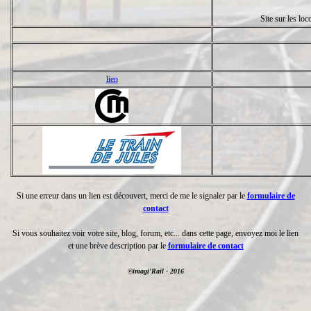
Site sur les lo
lien
Si une erreur dans un lien est découvert, merci de me le signaler par le
formulaire de
contact
Si vous souhaitez voir votre site, blog, forum, etc... dans cette page, envoyez moi le lien
et une brève description par le
formulaire de contact
©imagi'Rail - 2016