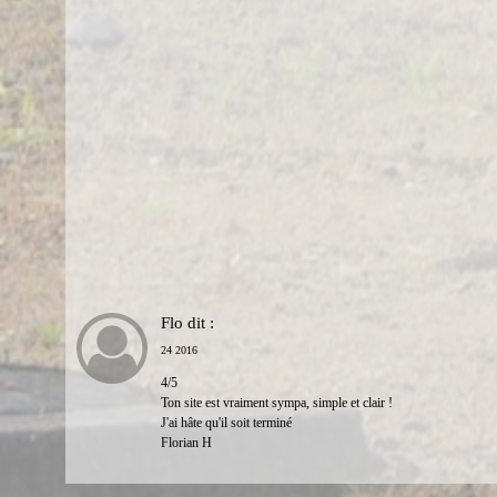
Flo
dit :
24 2016
4/5
Ton site est vraiment sympa, simple et clair !
J'ai hâte qu'il soit terminé
Florian H