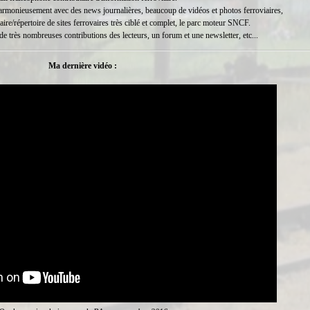
harmonieusement avec des news journalières, beaucoup de vidéos et photos ferroviaires,
aire/répertoire de sites ferrovaires très ciblé et complet, le parc moteur SNCF.
e très nombreuses contributions des lecteurs, un forum et une newsletter, etc...
Ma dernière vidéo :