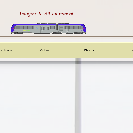
Imagine le BA autrement...
es Trains
Vidéos
Photos
Li